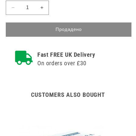
Намаляване
Увеличете
на
количеството
количеството
за
за
30ml
Продадено
30ml
CH
CH
18
18
Urosid
Fast FREE UK Delivery
Urosid
Latex
Latex
Tiemann
On orders over £30
Tiemann
Balloon
Balloon
Catheter
Catheter
CUSTOMERS ALSO BOUGHT