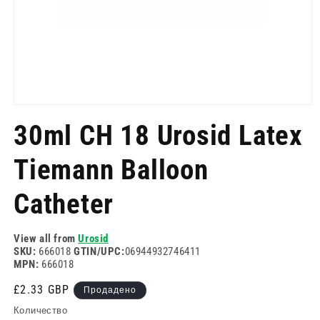
Отворете
медия
30ml CH 18 Urosid Latex
1
в
модален
Tiemann Balloon
режим
Catheter
View all from
Urosid
SKU:
666018
GTIN/UPC:
06944932746411
MPN:
666018
Редовна
£2.33 GBP
Продадено
цена
Количество