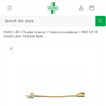
Преминете
към
Влизам
Количка
съдържанието
Search the store
Home
>
All
>
Първа помощ
>
Гумени ръкавици
>
30ml CH 18
Urosid Latex Tiemann Ballo...
Преминете
към
информацията
за продукта