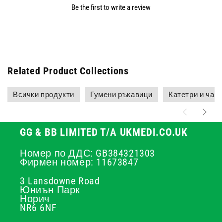
Be the first to write a review
Related Product Collections
Всички продукти
Гумени ръкавици
Катетри и чант
GG & BB LIMITED T/A UKMEDI.CO.UK
Номер по ДДС: GB384321303
Фирмен номер: 11673847
3 Lansdowne Road
Юниън Парк
Норич
NR6 6NF