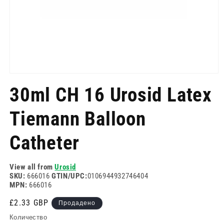
Отворете
медия
30ml CH 16 Urosid Latex
1
в
модален
Tiemann Balloon
режим
Catheter
View all from
Urosid
SKU:
666016
GTIN/UPC:
0106944932746404
MPN:
666016
Редовна
£2.33 GBP
Продадено
цена
Количество