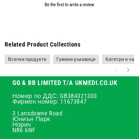
Be the first to write a review
Related Product Collections
Всички продукти
Гумени ръкавици
Катетри и чант
GG & BB LIMITED T/A UKMEDI.CO.UK
Номер по ДДС: GB384321303
Фирмен номер: 11673847
3 Lansdowne Road
Юниън Парк
Норич
NR6 6NF