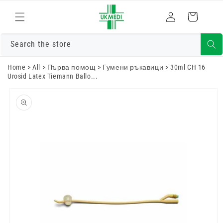
Преминете
към
Влизам
Количка
съдържанието
Search the store
Home
>
All
>
Първа помощ
>
Гумени ръкавици
>
30ml CH 16
Urosid Latex Tiemann Ballo...
Преминете
към
информацията
за продукта