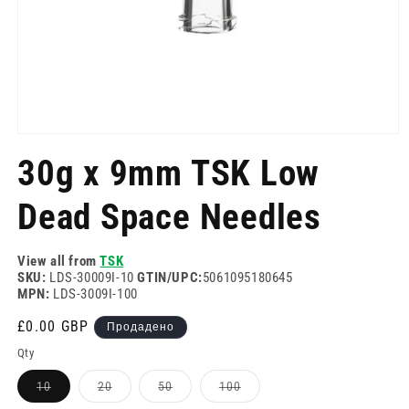
Отворете
медия
30g x 9mm TSK Low
1
в
модален
Dead Space Needles
режим
View all from
TSK
SKU:
LDS-30009I-10
GTIN/UPC:
5061095180645
MPN:
LDS-3009I-100
Редовна
£0.00 GBP
Продадено
цена
Qty
Вариантът
Вариантът
Вариантът
Вариантът
10
20
50
100
е
е
е
е