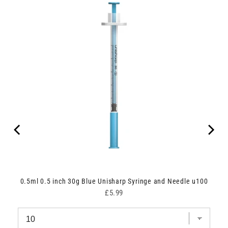
0.5ml 0.5 inch 30g Blue Unisharp Syringe and Needle u100
Price
£5.99