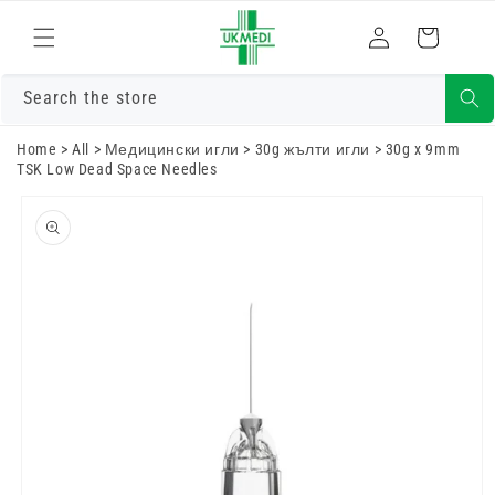
Преминете
към
Влизам
Количка
съдържанието
Search the store
Home
>
All
>
Медицински игли
>
30g жълти игли
>
30g x 9mm
TSK Low Dead Space Needles
Преминете
към
информацията
за продукта