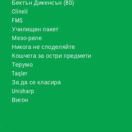
Бектън Дикенсън (BD)
Clinell
FMS
Училищен пакет
Мезо-реле
Никога не споделяйте
Кошчета за остри предмети
Терумо
Taqler
За да се класира
Unisharp
Вигон