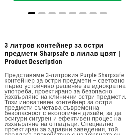
3 литров контейнер за остри
предмети Sharpsafe в лилав цвят |
Product Description
Представяме 3-литровия Purple Sharpsafe
контейнер за остри предмети – световно
първо устойчиво решение за еднократна
употреба, проектирано за безопасно
изхвърляне на клинични остри предмети.
Този иновативен контейнер за остри
предмети съчетава съвременна
безопасност с екологичен дизайн, за да
осигури сигурен и ефективен процес на
изхвърляне на отпадъци. Специално
проектиран за здравни заведения, той
предлага спокойствие с надеждната си