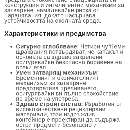
конструкция и интелигентни механизми за
затваряне, намалявайки риска от
наранявания, докато насърчава
устойчивостта на околната среда.
Характеристики и предимства
Сигурно сглобяване:
Четири чу可еми
щраквания потвърдяват, че капакът и
основата са здраво закрепени,
осигурявайки безопасно боравене на
всеки етап.
Умен затварящ механизъм:
Временният и окончателният
механизъм за затваряне
предотвратява преливането,
осигурявайки ви пълно спокойствие
по време на употреба.
Здраво строителство:
Изработен от
висококачествени рециклирани
материали, този издръжлив
контейнер е проектиран да съдържа
остри предмети безопасно и
ефективно.