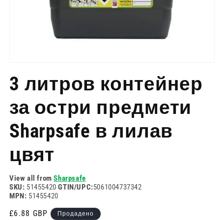
Отворете
медия
3 литров контейнер
1
в
модален
за остри предмети
режим
Sharpsafe в лилав
цвят
View all from
Sharpsafe
SKU:
51455420
GTIN/UPC:
5061004737342
MPN:
51455420
Редовна
£6.88 GBP
Продадено