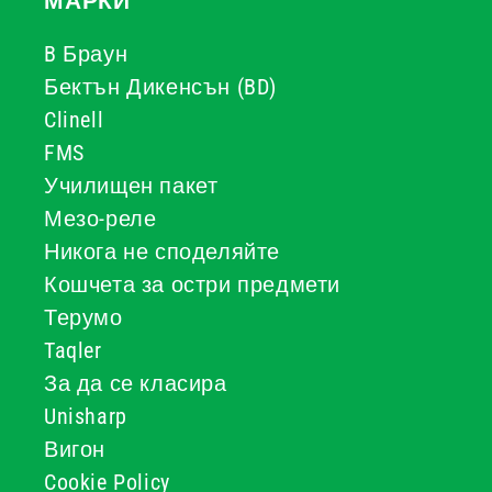
МАРКИ
B Браун
Бектън Дикенсън (BD)
Clinell
FMS
Училищен пакет
Мезо-реле
Никога не споделяйте
Кошчета за остри предмети
Терумо
Taqler
За да се класира
Unisharp
Вигон
Cookie Policy