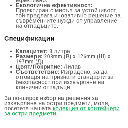
Екологична ефективност:
Проектиран с мисъл за устойчивост,
той предлага иновативно решение за
съвременните нужди от управление
на отпадъците.
Спецификации
Капацитет:
3 литра
Размери:
203mm (В) x 126mm (Ш) x
197mm (Д)
Цвят/Покритие:
Лилав
Съответствие:
Изградено, за да
отговаря на признати стандарти за
безопасност при изхвърляне на
клинични отпадъци
За по-широк избор на решения за
изхвърляне на остри предмети, моля,
посетете нашата
колекция от контейнери
за остри предмети
.