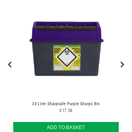
24 Litre Sharpsafe Purple Sharps Bin
Price
£17.58
ADD TO BASKET