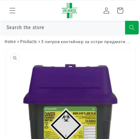
Преминете
към
Влизам
Количка
съдържанието
Search the store
Home
>
Products
>
3 литров контейнер за остри предмети ...
Преминете
към
информацията
за продукта