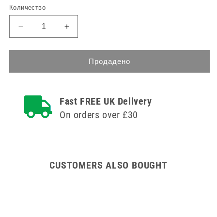
цена
Количество
Намаляване
Увеличете
на
количеството
количеството
за
за
3
Продадено
3
литров
литров
контейнер
контейнер
за
Fast FREE UK Delivery
за
остри
остри
предмети
On orders over £30
предмети
Sharpsafe
Sharpsafe
в
в
лилав
лилав
цвят
цвят
CUSTOMERS ALSO BOUGHT