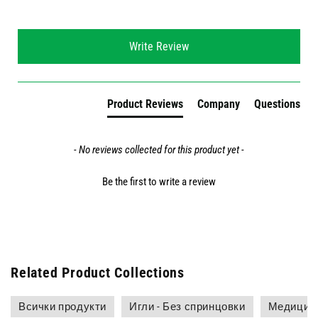
New content loaded
Write Review
Product Reviews
Company
Questions
- No reviews collected for this product yet -
Be the first to write a review
Related Product Collections
Всички продукти
Игли - Без спринцовки
Медицинс