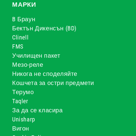
МАРКИ
B Браун
Бектън Дикенсън (BD)
Clinell
FMS
Училищен пакет
Мезо-реле
Никога не споделяйте
Кошчета за остри предмети
Терумо
Taqler
За да се класира
Unisharp
Вигон