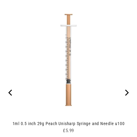
nges
1ml 0.5 inch 29g Peach Unisharp Syringe and Needle u100
Price
£5.99