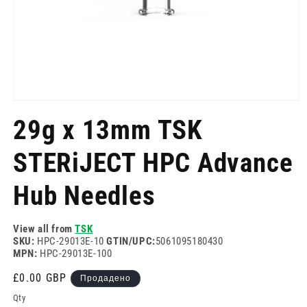
Отворете
медия
29g x 13mm TSK
1
в
модален
STERiJECT HPC Advance
режим
Hub Needles
View all from
TSK
SKU:
HPC-29013E-10
GTIN/UPC:
5061095180430
MPN:
HPC-29013E-100
Редовна
£0.00 GBP
Продадено
цена
Qty