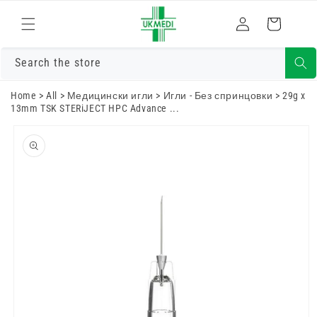
Преминете
към
Влизам
Количка
съдържанието
Search the store
Home
>
All
>
Медицински игли
>
Игли - Без спринцовки
>
29g x
13mm TSK STERiJECT HPC Advance ...
Преминете
към
информацията
за продукта