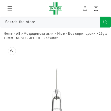
Преминете
към
Влизам
Количка
съдържанието
Search the store
Home
>
All
>
Медицински игли
>
Игли - Без спринцовки
>
29g x
10mm TSK STERiJECT HPC Advance ...
Преминете
към
информацията
за продукта