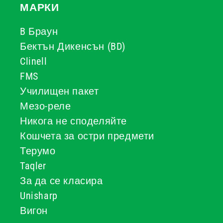
МАРКИ
B Браун
Бектън Дикенсън (BD)
Clinell
FMS
Училищен пакет
Мезо-реле
Никога не споделяйте
Кошчета за остри предмети
Терумо
Taqler
За да се класира
Unisharp
Вигон