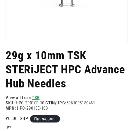
Отворете
медия
29g x 10mm TSK
1
в
модален
STERiJECT HPC Advance
режим
Hub Needles
View all from
TSK
SKU:
HPC-29010E-10
GTIN/UPC:
5061095180461
MPN:
HPC-29010E-100
Редовна
£0.00 GBP
Продадено
цена
Qty