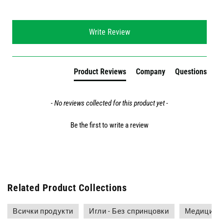
New content loaded
Write Review
Product Reviews
Company
Questions
- No reviews collected for this product yet -
Be the first to write a review
Related Product Collections
Всички продукти
Игли - Без спринцовки
Медицинс