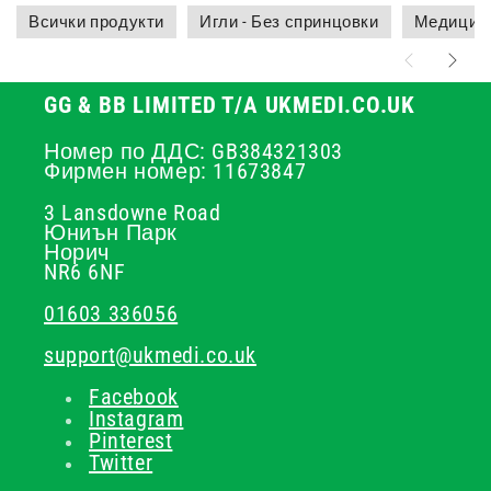
Всички продукти
Игли - Без спринцовки
Медицинс
GG & BB LIMITED T/A UKMEDI.CO.UK
Номер по ДДС: GB384321303
Фирмен номер: 11673847
3 Lansdowne Road
Юниън Парк
Норич
NR6 6NF
01603 336056
support@ukmedi.co.uk
Facebook
Instagram
Pinterest
Twitter