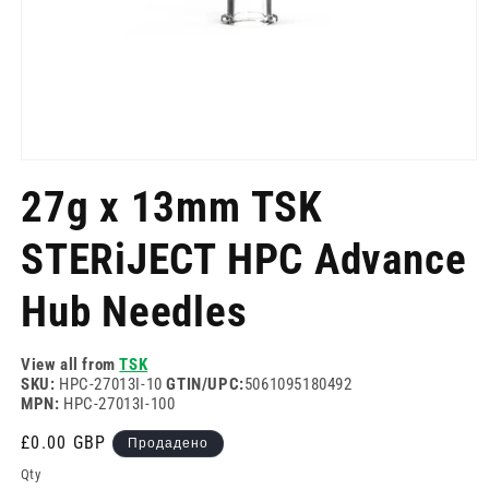
Отворете
медия
27g x 13mm TSK
1
в
модален
STERiJECT HPC Advance
режим
Hub Needles
View all from
TSK
SKU:
HPC-27013I-10
GTIN/UPC:
5061095180492
MPN:
HPC-27013I-100
Редовна
£0.00 GBP
Продадено
цена
Qty