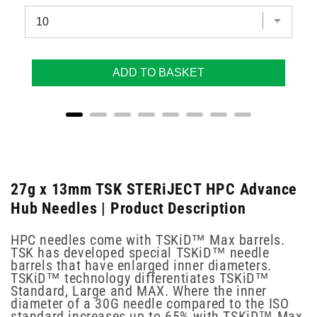
ADD TO BASKET
27g x 13mm TSK STERiJECT HPC Advance
Hub Needles | Product Description
HPC needles come with TSKiD™ Max barrels.
TSK has developed special TSKiD™ needle
barrels that have enlarged inner diameters.
TSKiD™ technology differentiates TSKiD™
Standard, Large and MAX. Where the inner
diameter of a 30G needle compared to the ISO
standard increases up to 65% with TSKiD™ Max.