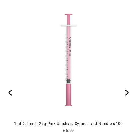
ipes
1ml 0.5 inch 27g Pink Unisharp Syringe and Needle u100
Price
£5.99