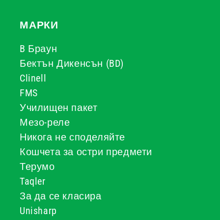
МАРКИ
B Браун
Бектън Дикенсън (BD)
Clinell
FMS
Училищен пакет
Мезо-реле
Никога не споделяйте
Кошчета за остри предмети
Терумо
Taqler
За да се класира
Unisharp