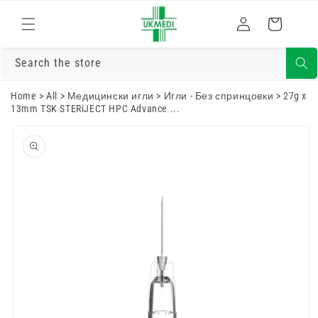
Преминете
към
Влизам
Количка
съдържанието
Search the store
Home
>
All
>
Медицински игли
>
Игли - Без спринцовки
>
27g x
13mm TSK STERiJECT HPC Advance ...
Преминете
към
информацията
за продукта