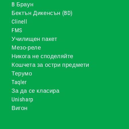
B Браун
Бектън Дикенсън (BD)
Clinell
FMS
Училищен пакет
Мезо-реле
Никога не споделяйте
Кошчета за остри предмети
Терумо
Taqler
За да се класира
Unisharp
Вигон