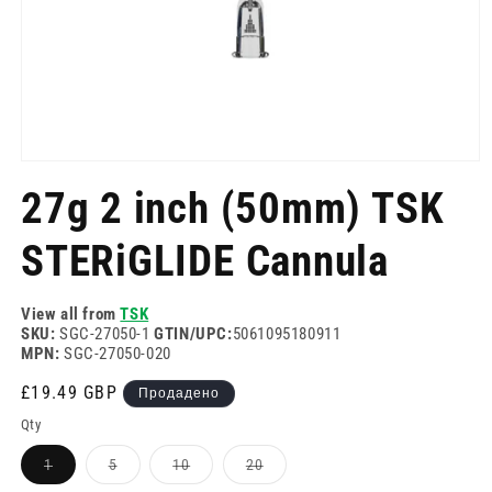
Отворете
медия
27g 2 inch (50mm) TSK
1
в
модален
STERiGLIDE Cannula
режим
View all from
TSK
SKU:
SGC-27050-1
GTIN/UPC:
5061095180911
MPN:
SGC-27050-020
Редовна
£19.49 GBP
Продадено
цена
Qty
Вариантът
Вариантът
Вариантът
Вариантът
1
5
10
20
е
е
е
е