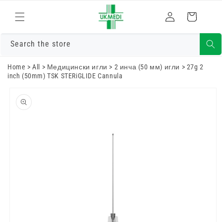
Преминете
към
Влизам
Количка
съдържанието
Search the store
Home
>
All
>
Медицински игли
>
2 инча (50 мм) игли
>
27g 2
inch (50mm) TSK STERiGLIDE Cannula
Преминете
към
информацията
за продукта