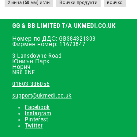
2 инча (50 мм) игли
Всички продукти
всичко
GG & BB LIMITED T/A UKMEDI.CO.UK
Номер по ДДС: GB384321303
Фирмен номер: 11673847
3 Lansdowne Road
Юниън Парк
Норич
NR6 6NF
01603 336056
support@ukmedi.co.uk
Facebook
Instagram
Pinterest
Twitter