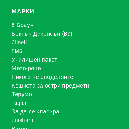
МАРКИ
B Браун
Бектън Дикенсън (BD)
Clinell
FMS
Училищен пакет
Мезо-реле
Никога не споделяйте
Кошчета за остри предмети
Терумо
Taqler
За да се класира
Unisharp
Вигон