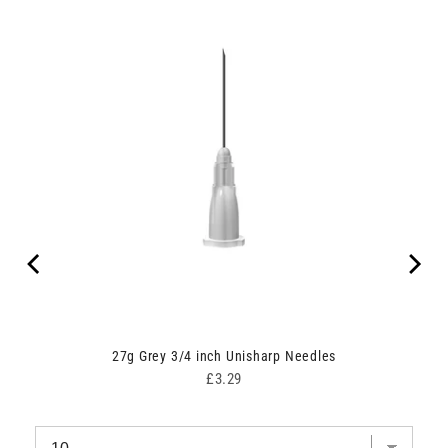
edle
27g Grey 3/4 inch Unisharp Needles
Price
£3.29