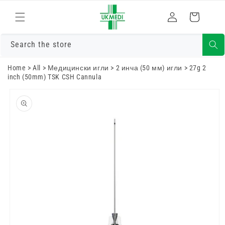
Преминете
към
Влизам
Количка
съдържанието
Search the store
Home
>
All
>
Медицински игли
>
2 инча (50 мм) игли
>
27g 2
inch (50mm) TSK CSH Cannula
Преминете
към
информацията
за продукта