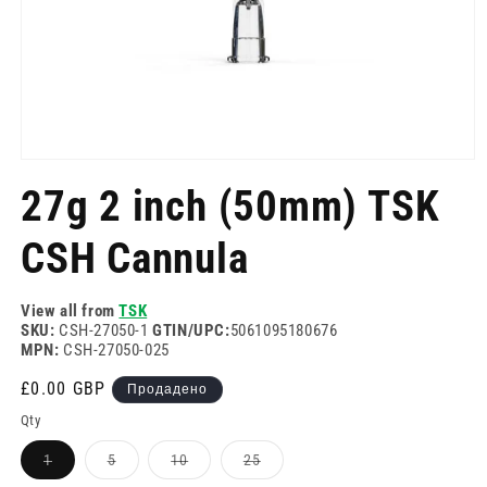
Отворете
медия
27g 2 inch (50mm) TSK
1
в
модален
CSH Cannula
режим
View all from
TSK
SKU:
CSH-27050-1
GTIN/UPC:
5061095180676
MPN:
CSH-27050-025
Редовна
£0.00 GBP
Продадено
цена
Qty
Вариантът
Вариантът
Вариантът
Вариантът
1
5
10
25
е
е
е
е