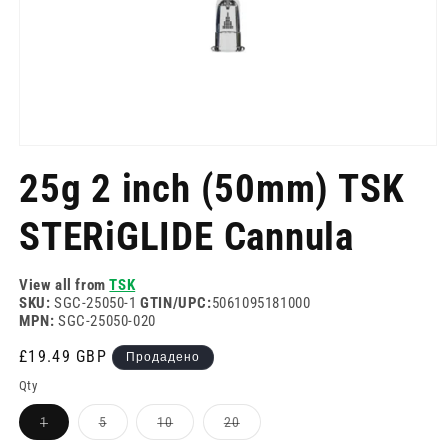
Отворете
медия
25g 2 inch (50mm) TSK
1
в
модален
STERiGLIDE Cannula
режим
View all from
TSK
SKU:
SGC-25050-1
GTIN/UPC:
5061095181000
MPN:
SGC-25050-020
Редовна
£19.49 GBP
Продадено
цена
Qty
Вариантът
Вариантът
Вариантът
Вариантът
1
5
10
20
е
е
е
е