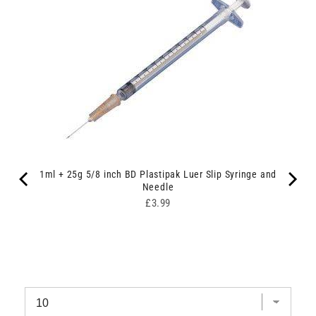
1ml + 25g 5/8 inch BD Plastipak Luer Slip Syringe and
Needle
Price
£3.99
ipes