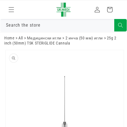
Преминете
към
Влизам
Количка
съдържанието
Search the store
Home
>
All
>
Медицински игли
>
2 инча (50 мм) игли
>
25g 2
inch (50mm) TSK STERiGLIDE Cannula
Преминете
към
информацията
за продукта