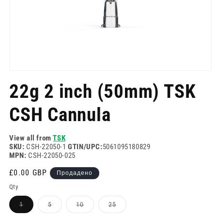
Отворете
медия
22g 2 inch (50mm) TSK
1
в
модален
CSH Cannula
режим
View all from
TSK
SKU:
CSH-22050-1
GTIN/UPC:
5061095180829
MPN:
CSH-22050-025
Редовна
£0.00 GBP
Продадено
цена
Qty
Вариантът
Вариантът
Вариантът
Вариантът
1
5
10
25
е
е
е
е