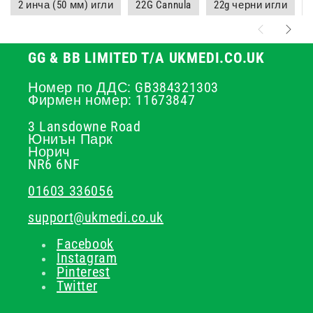
2 инча (50 мм) игли
22G Cannula
22g черни игли
GG & BB LIMITED T/A UKMEDI.CO.UK
Номер по ДДС: GB384321303
Фирмен номер: 11673847
3 Lansdowne Road
Юниън Парк
Норич
NR6 6NF
01603 336056
support@ukmedi.co.uk
Facebook
Instagram
Pinterest
Twitter