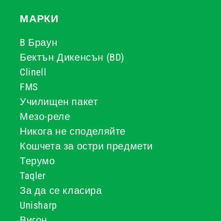
МАРКИ
B Браун
Бектън Дикенсън (BD)
Clinell
FMS
Училищен пакет
Мезо-реле
Никога не споделяйте
Кошчета за остри предмети
Терумо
Taqler
За да се класира
Unisharp
Вигон