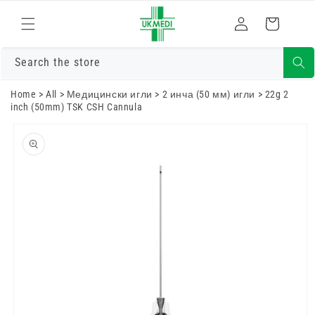
Преминете
към
Влизам
Количка
съдържанието
Search the store
Home
>
All
>
Медицински игли
>
2 инча (50 мм) игли
>
22g 2
inch (50mm) TSK CSH Cannula
Преминете
към
информацията
за продукта