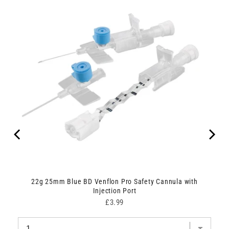
m with
22g 25mm Blue BD Venflon Pro Safety Cannula with
Injection Port
Price
£3.99