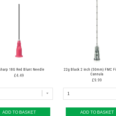
sharp 18G Red Blunt Needle
22g Black 2 inch (50mm) FMC F
Cannula
Price
£4.49
Price
£9.99
ADD TO BASKET
ADD TO BASKET