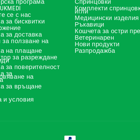
рска програма
Спринцовки
 UKMEDI
Комплекти спринцовк
игли
е се с нас
Медицински изделия
а за бисквитки
Ръкавици
ржение
Кошчета за остри пр
а за доставка
Ветеринарен
 за ползване на
Нови продукти
а на плащане
Разпродажба
тор за разреждане
иди
а за поверителност
а за
овяване на
а
а за връщане
 и условия
Начини