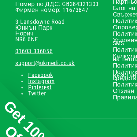
Партньо
Номер по ДДС: GB384321303
Блог на
Фирмен номер: 11673847
Свържет
Политик
3 Lansdowne Road
Опрове
Юниън Парк
Норич
Политик
NR6 6NF
Условия
SMS
Политик
01603 336056
Калкула
на пепт
support@ukmedi.co.uk
Политик
Политик
Facebook
възстан
средств
Instagram
Политик
Pinterest
Отзиви
Twitter
Правила
Get 10%
Off