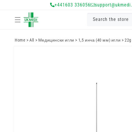
Преминете
+441603 336056
support@ukmedi.
към
съдържанието
Search the store
Home
>
All
>
Медицински игли
>
1,5 инча (40 мм) игли
>
22g
Преминете
към
информацията
за продукта