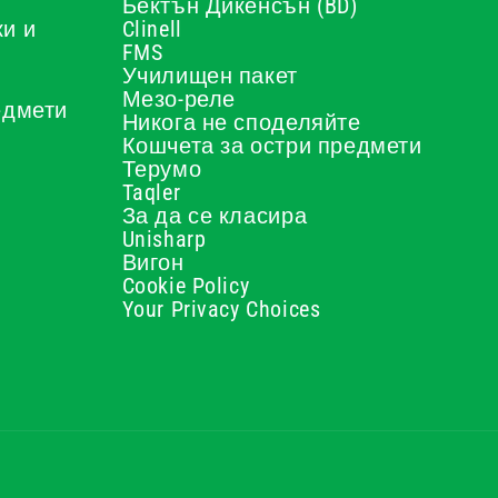
Бектън Дикенсън (BD)
и и
Clinell
FMS
Училищен пакет
Мезо-реле
едмети
Никога не споделяйте
Кошчета за остри предмети
Терумо
Taqler
За да се класира
Unisharp
Вигон
Cookie Policy
Your Privacy Choices