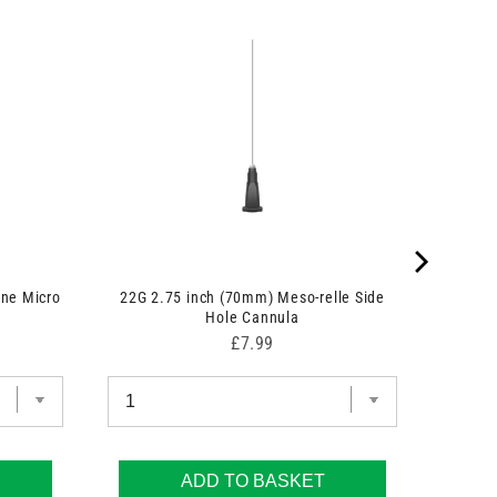
ine Micro
22G 2.75 inch (70mm) Meso-relle Side
Hole Cannula
Price
£7.99
ADD TO BASKET