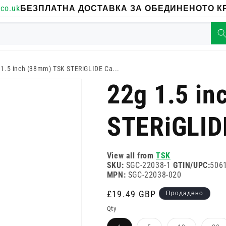
co.uk
БЕЗПЛАТНА ДОСТАВКА ЗА ОБЕДИНЕНОТО КР
 1.5 inch (38mm) TSK STERiGLIDE Ca...
22g 1.5 i
STERiGLID
View all from
TSK
SKU:
SGC-22038-1
GTIN/UPC:
506
MPN:
SGC-22038-020
Редовна
£19.49 GBP
Продадено
цена
Qty