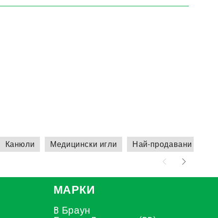
Канюли
Медицински игли
Най-продавани проду
МАРКИ
B Браун