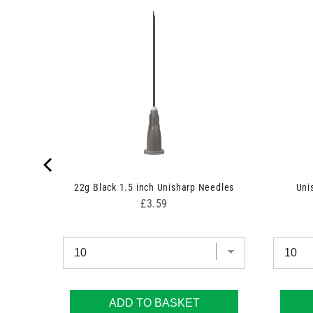
 Swabs
22g Black 1.5 inch Unisharp Needles
Uni
Price
£3.59
ADD TO BASKET