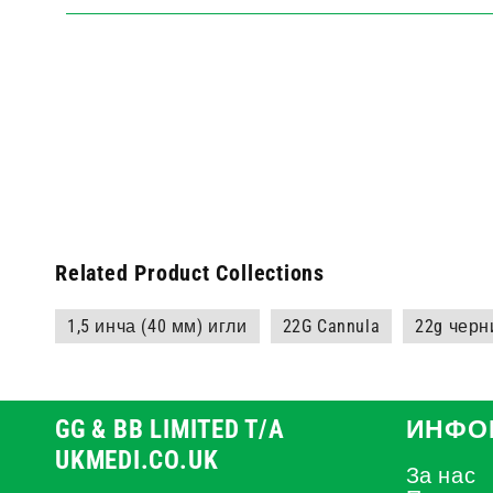
Related Product Collections
1,5 инча (40 мм) игли
22G Cannula
22g черн
GG & BB LIMITED T/A
ИНФО
UKMEDI.CO.UK
За нас