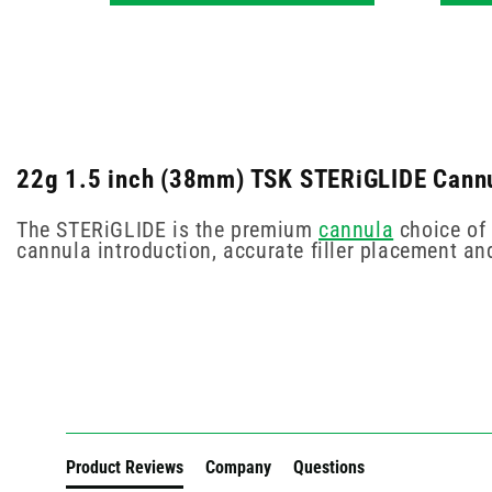
22g 1.5 inch (38mm) TSK STERiGLIDE Cannul
The STERiGLIDE is the premium
cannula
choice of 
cannula introduction, accurate filler placement an
New content loaded
Product Reviews
Company
Questions