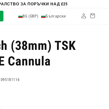
АЛСТВО ЗА ПОРЪЧКИ НАД £25
Влизам
Количка
BG (GBP)
Български
nch (38mm) TSK
E Cannula
1095181116