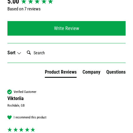
5.00
Based on 7 reviews
Write Review
Search:
Sort
Product Reviews
Company
Questions
Verified Customer
Viktoriia
Rochdale, GB
I recommend this product