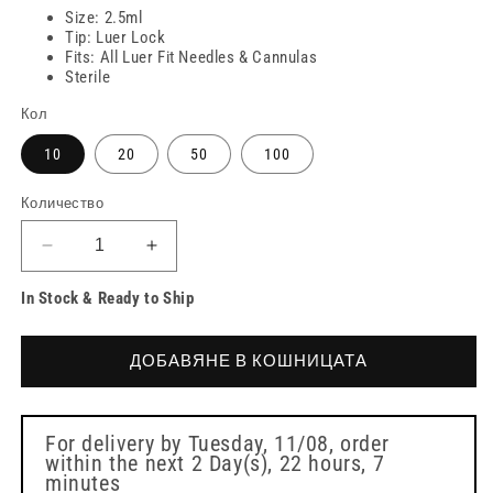
Size: 2.5ml
Tip: Luer Lock
Fits: All Luer Fit Needles & Cannulas
Sterile
Кол
10
20
50
100
Количество
Намаляване
Увеличете
на
количеството
In Stock & Ready to Ship
количеството
за
за
Спринцовка
Спринцовка
Terumo
ДОБАВЯНЕ В КОШНИЦАТА
Terumo
Luer
Luer
Lock
Lock
от
от
2,5
For delivery by
Tuesday, 11/08
, order
within the next
2 Day(s),
22 hours, 7
2,5
ml
minutes
ml