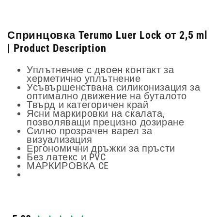
Спринцовка Terumo Luer Lock от 2,5 ml
| Product Description
Уплътнение с двоен контакт за
херметично уплътнение
Усъвършенствана силиконизация за
оптимално движение на буталото
Твърд и категоричен край
Ясни маркировки на скалата,
позволяващи прецизно дозиране
Силно прозрачен варел за
визуализация
Ергономични дръжки за пръсти
Без латекс и PVC
МАРКИРОВКА CE
New content loaded