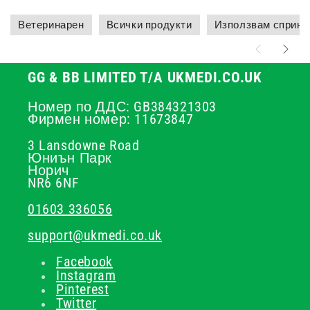
Ветеринарен
Всички продукти
Използвам спринц
GG & BB LIMITED T/A UKMEDI.CO.UK
Номер по ДДС: GB384321303
Фирмен номер: 11673847
3 Lansdowne Road
Юниън Парк
Норич
NR6 6NF
01603 336056
support@ukmedi.co.uk
Facebook
Instagram
Pinterest
Twitter