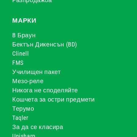
Разпродажба
МАРКИ
B Браун
Бектън Дикенсън (BD)
Clinell
FMS
Училищен пакет
Мезо-реле
Никога не споделяйте
Кошчета за остри предмети
Терумо
Taqler
За да се класира
Unisharp