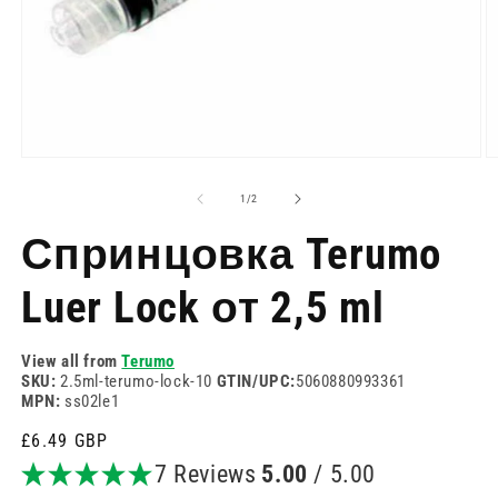
Отворете
О
медия
м
1
2
на
1
/
2
в
в
модален
м
Спринцовка Terumo
режим
р
Luer Lock от 2,5 ml
View all from
Terumo
SKU:
2.5ml-terumo-lock-10
GTIN/UPC:
5060880993361
MPN:
ss02le1
Редовна
£6.49 GBP
цена
7 Reviews
5.00
/ 5.00