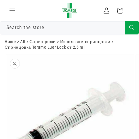
Преминете
към
Влизам
Количка
съдържанието
Search the store
Home
>
All
>
Спринцовки
>
Използвам спринцовки
>
Спринцовка Terumo Luer Lock от 2,5 ml
Преминете
към
информацията
за продукта