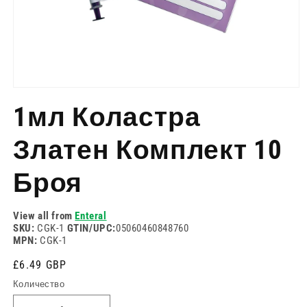
Отворете
медия
1мл Коластра
1
в
модален
Златен Комплект 10
режим
Броя
View all from
Enteral
SKU:
CGK-1
GTIN/UPC:
05060460848760
MPN:
CGK-1
Редовна
£6.49 GBP
цена
Количество