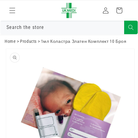
Преминете
към
Влизам
Количка
съдържанието
Search the store
Home
>
Products
>
1мл Коластра Златен Комплект 10 Броя
Преминете
към
информацията
за продукта