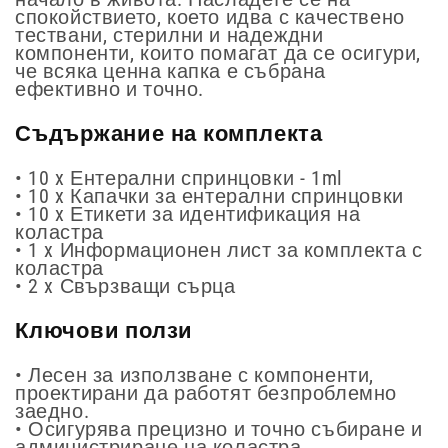
спокойствието, което идва с качествено
тествани, стерилни и надеждни
компоненти, които помагат да се осигури,
че всяка ценна капка е събрана
ефективно и точно.
Съдържание на комплекта
• 10 x Ентерални спринцовки - 1ml
• 10 x Капачки за ентерални спринцовки
• 10 x Етикети за идентификация на
коластра
• 1 x Информационен лист за комплекта с
коластра
• 2 x Свързващи сърца
Ключови ползи
• Лесен за използване с компоненти,
проектирани да работят безпроблемно
заедно.
• Осигурява прецизно и точно събиране и
администриране на коластра.