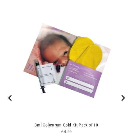
ges
3ml Colostrum Gold Kit Pack of 10
Price
£4.99