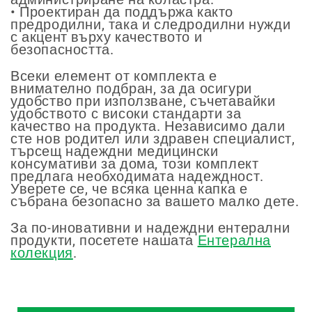
• Проектиран да поддържа както
предродилни, така и следродилни нужди
с акцент върху качеството и
безопасността.
Всеки елемент от комплекта е
внимателно подбран, за да осигури
удобство при използване, съчетавайки
удобството с високи стандарти за
качество на продукта. Независимо дали
сте нов родител или здравен специалист,
търсещ надеждни медицински
консумативи за дома, този комплект
предлага необходимата надеждност.
Уверете се, че всяка ценна капка е
събрана безопасно за вашето малко дете.
За по-иновативни и надеждни ентерални
продукти, посетете нашата
Ентерална
колекция
.