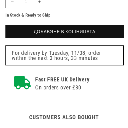
Намаляване
Увеличете
на
количеството
In Stock & Ready to Ship
количеството
за
за
1мл
1мл
Коластра
ДОБАВЯНЕ В КОШНИЦАТА
Коластра
Златен
Златен
Комплект
Комплект
10
10
Броя
For delivery by
Tuesday, 11/08
, order
within the next
3 hours, 33 minutes
Броя
Fast FREE UK Delivery
On orders over £30
CUSTOMERS ALSO BOUGHT