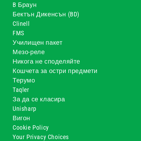
B Браун
Бектън Дикенсън (BD)
Clinell
FMS
Училищен пакет
Мезо-реле
Никога не споделяйте
Кошчета за остри предмети
Терумо
Taqler
За да се класира
Unisharp
Вигон
Cookie Policy
Your Privacy Choices