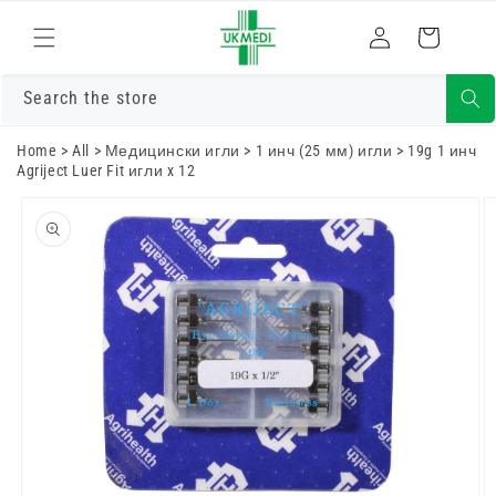
Преминете
към
Влизам
Количка
съдържанието
Search the store
Home
>
All
>
Медицински игли
>
1 инч (25 мм) игли
>
19g 1 инч
Agriject Luer Fit игли x 12
Преминете
към
информацията
за продукта