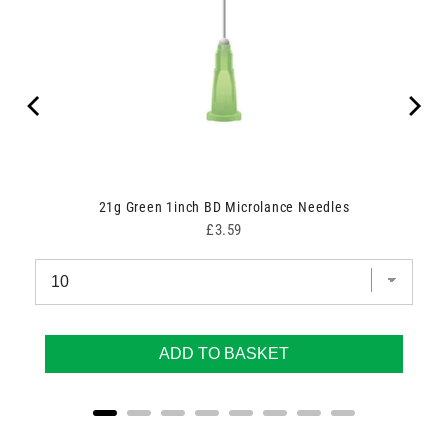
00
21g Green 1inch BD Microlance Needles
Price
£3.59
ADD TO BASKET