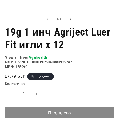
Отворете
О
медия
м
1
2
на
1
/
2
в
в
модален
м
19g 1 инч Agriject Luer
режим
р
Fit игли x 12
View all from
Agrihealth
SKU:
155990
GTIN/UPC:
5060880995242
MPN:
155990
Редовна
£7.79 GBP
Продадено
цена
Количество
Намаляване
Увеличете
на
количеството
количеството
за
за
19g
Продадено