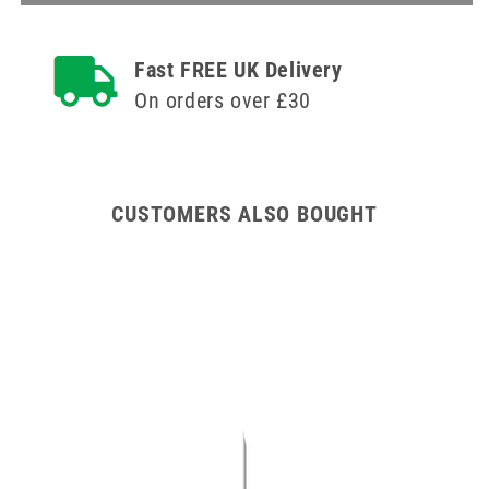
19g
1
1
инч
инч
Agriject
Fast FREE UK Delivery
Agriject
Luer
Luer
Fit
On orders over £30
Fit
игли
игли
x
x
12
12
CUSTOMERS ALSO BOUGHT