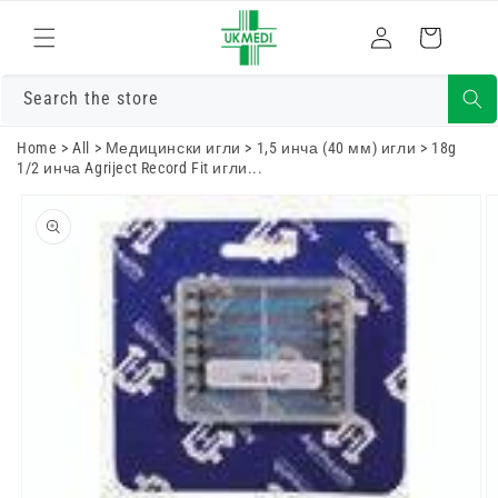
Преминете
към
Влизам
Количка
съдържанието
Search the store
Home
>
All
>
Медицински игли
>
1,5 инча (40 мм) игли
>
18g
1/2 инча Agriject Record Fit игли...
Преминете
към
информацията
за продукта