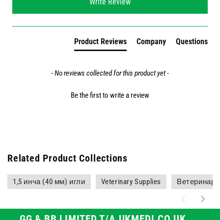
Write Review
Product Reviews
Company
Questions
- No reviews collected for this product yet -
Be the first to write a review
Related Product Collections
1,5 инча (40 мм) игли
Veterinary Supplies
Ветеринаре
GG & BB LIMITED T/A UKMEDI.CO.UK