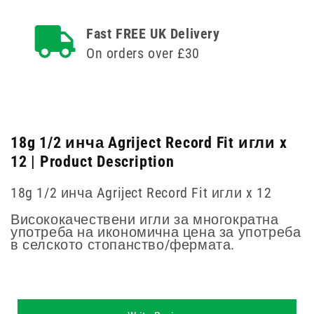
1/2
инча
инча
Agriject
Fast FREE UK Delivery
Agriject
Record
Record
Fit
On orders over £30
Fit
игли
игли
x
x
12
12
18g 1/2 инча Agriject Record Fit игли x
12 | Product Description
18g 1/2 инча Agriject Record Fit игли x 12
Висококачествени игли за многократна
употреба на икономична цена за употреба
в селското стопанство/фермата.
New content loaded