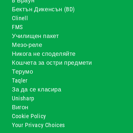
B Браун
Бектън Дикенсън (BD)
Clinell
FMS
Училищен пакет
Мезо-реле
Никога не споделяйте
Кошчета за остри предмети
Терумо
Taqler
За да се класира
Unisharp
Вигон
Cookie Policy
Your Privacy Choices