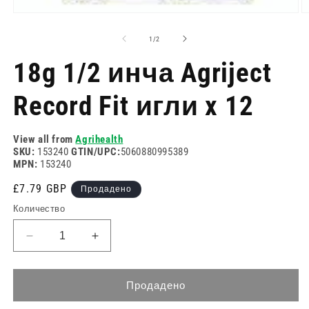
Отворете
О
медия
м
1
2
на
1
/
2
в
в
модален
м
18g 1/2 инча Agriject
режим
р
Record Fit игли x 12
View all from
Agrihealth
SKU:
153240
GTIN/UPC:
5060880995389
MPN:
153240
Редовна
£7.79 GBP
Продадено
цена
Количество
Намаляване
Увеличете
на
количеството
количеството
за
за
18g
Продадено
18g
1/2