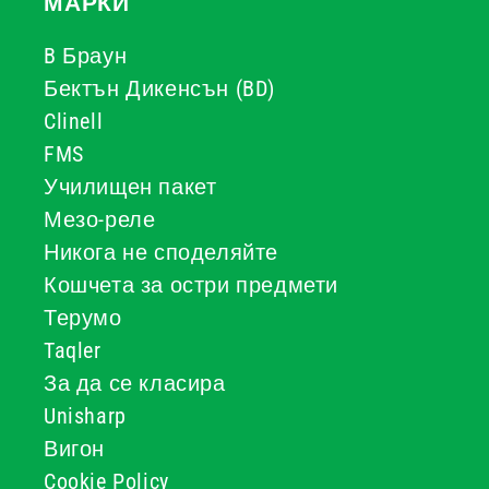
МАРКИ
B Браун
Бектън Дикенсън (BD)
Clinell
FMS
Училищен пакет
Мезо-реле
Никога не споделяйте
Кошчета за остри предмети
Терумо
Taqler
За да се класира
Unisharp
Вигон
Cookie Policy