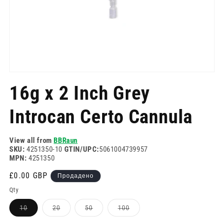
Отворете
медия
16g x 2 Inch Grey
1
в
модален
Introcan Certo Cannula
режим
View all from
BBRaun
SKU:
4251350-10
GTIN/UPC:
5061004739957
MPN:
4251350
Редовна
£0.00 GBP
Продадено
цена
Qty
Вариантът
Вариантът
Вариантът
Вариантът
10
20
50
100
е
е
е
е