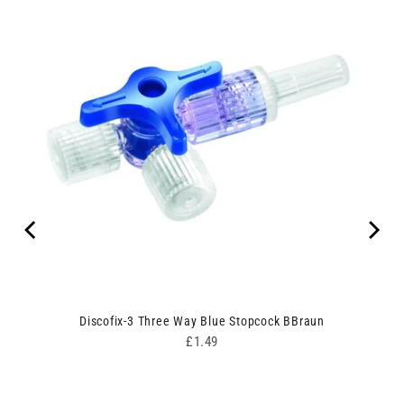
un
Discofix-3 Three Way Blue Stopcock BBraun
Price
£1.49