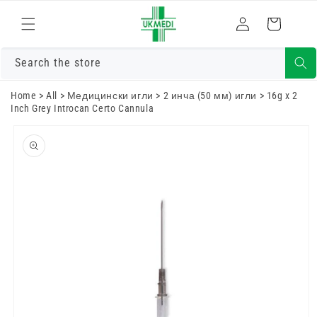
Преминете
към
Влизам
Количка
съдържанието
Search the store
Home
>
All
>
Медицински игли
>
2 инча (50 мм) игли
>
16g x 2
Inch Grey Introcan Certo Cannula
Преминете
към
информацията
за продукта