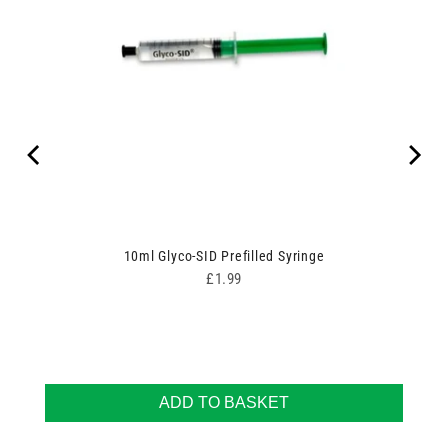
10ml Glyco-SID Prefilled Syringe
Price
£1.99
ADD TO BASKET