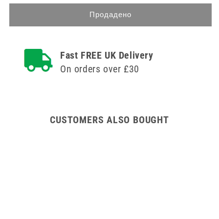
количеството
за
за
116cm
Продадено
116cm
Unit
Unit
Dosage
Dosage
Single
Fast FREE UK Delivery
Single
Door
Door
Trolley
On orders over £30
Trolley
CUSTOMERS ALSO BOUGHT