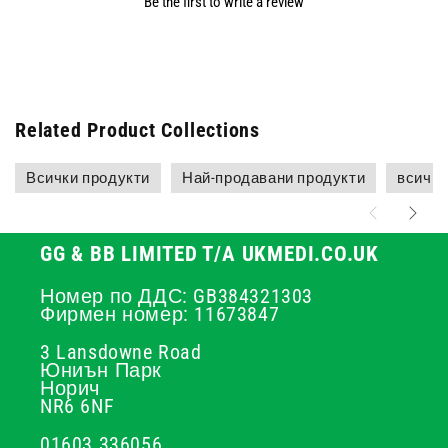
Be the first to write a review
Related Product Collections
Всички продукти
Най-продавани продукти
всичко
GG & BB LIMITED T/A UKMEDI.CO.UK
Номер по ДДС: GB384321303
Фирмен номер: 11673847
3 Lansdowne Road
Юниън Парк
Норич
NR6 6NF
01603 336056