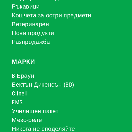
Ръкавици
Кошчета за остри предмети
Ветеринарен
Нови продукти
Разпродажба
МАРКИ
B Браун
Бектън Дикенсън (BD)
Clinell
FMS
Училищен пакет
Мезо-реле
Никога не споделяйте