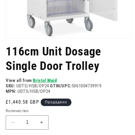
Отворете
медия
116cm Unit Dosage
1
в
модален
Single Door Trolley
режим
View all from
Bristol Maid
SKU:
UDTS/HSB/OP24
GTIN/UPC:
5061004739919
MPN:
UDTS/HSB/OP24
Редовна
£1,440.58 GBP
Продадено
цена
Количество
Намаляване
Увеличете
на
количеството