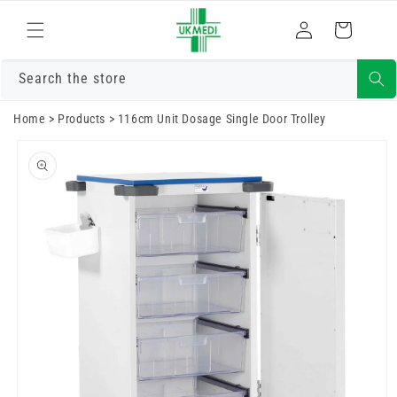
Преминете
към
Влизам
Количка
съдържанието
Search the store
Home
>
Products
>
116cm Unit Dosage Single Door Trolley
Преминете
към
информацията
за продукта