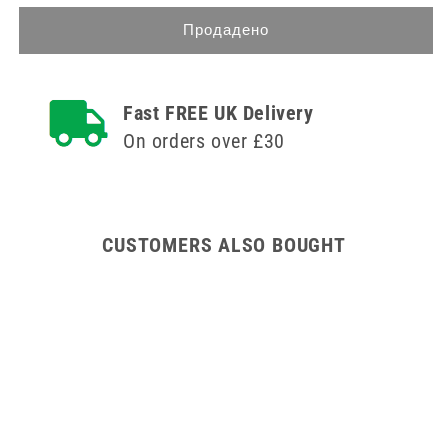
количеството
за
за
116cm
Продадено
116cm
Unit
Unit
Dosage
Dosage
Double
Fast FREE UK Delivery
Double
Door
Door
Trolley
On orders over £30
Trolley
CUSTOMERS ALSO BOUGHT