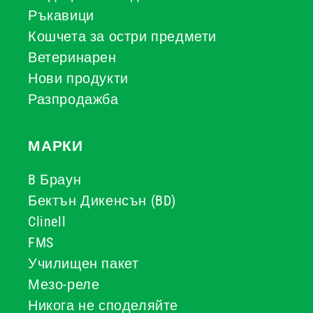
Ръкавици
Кошчета за остри предмети
Ветеринарен
Нови продукти
Разпродажба
МАРКИ
B Браун
Бектън Дикенсън (BD)
Clinell
FMS
Училищен пакет
Мезо-реле
Никога не споделяйте