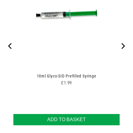
10ml Glyco-SID Prefilled Syringe
Price
£1.99
ADD TO BASKET