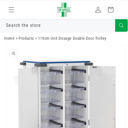
Преминете
към
Влизам
Количка
съдържанието
Search the store
Home
>
Products
>
116cm Unit Dosage Double Door Trolley
Преминете
към
информацията
за продукта