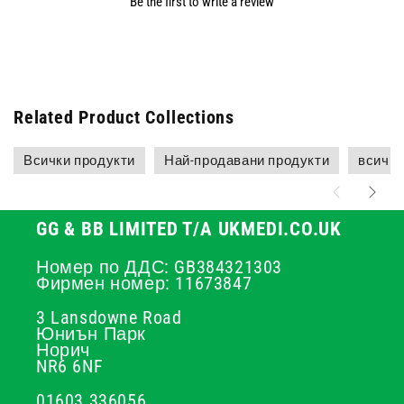
Be the first to write a review
Related Product Collections
Всички продукти
Най-продавани продукти
всичко
GG & BB LIMITED T/A UKMEDI.CO.UK
Номер по ДДС: GB384321303
Фирмен номер: 11673847
3 Lansdowne Road
Юниън Парк
Норич
NR6 6NF
01603 336056