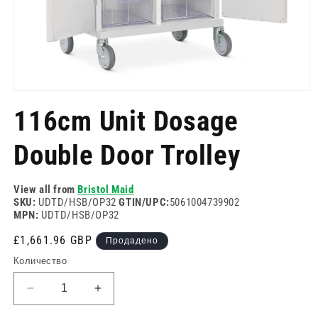
Отворете
медия
116cm Unit Dosage
1
в
модален
Double Door Trolley
режим
View all from
Bristol Maid
SKU:
UDTD/HSB/OP32
GTIN/UPC:
5061004739902
MPN:
UDTD/HSB/OP32
Редовна
£1,661.96 GBP
Продадено
цена
Количество
Намаляване
Увеличете
на
количеството