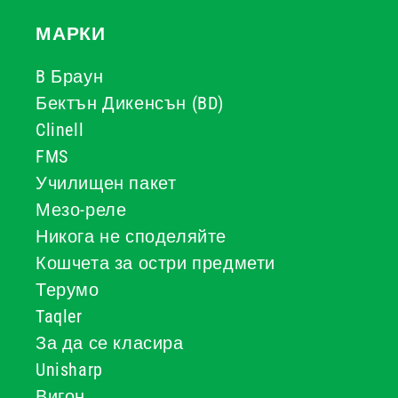
МАРКИ
B Браун
Бектън Дикенсън (BD)
Clinell
FMS
Училищен пакет
Мезо-реле
Никога не споделяйте
Кошчета за остри предмети
Терумо
Taqler
За да се класира
Unisharp
Вигон