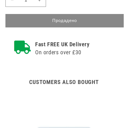
Намаляване
Увеличете
на
количеството
количеството
за
за
10ml
Продадено
10ml
REIN
REIN
PRP
PRP
Twin
Fast FREE UK Delivery
Twin
Vacutainer
Vacutainer
Tubes
On orders over £30
Tubes
CUSTOMERS ALSO BOUGHT