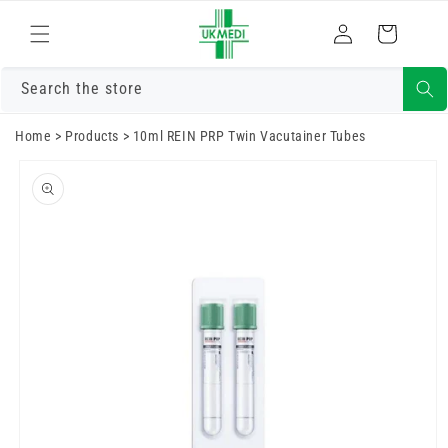
Преминете
към
Влизам
Количка
съдържанието
Search the store
Home
>
Products
>
10ml REIN PRP Twin Vacutainer Tubes
Преминете
към
информацията
за продукта