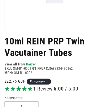
Отворете
медия
10ml REIN PRP Twin
1
в
модален
Vacutainer Tubes
режим
View all from
Kaizen
SKU:
OM-R1-0002
GTIN/UPC:
8683324490362
MPN:
OM-R1-0002
Редовна
£22.75 GBP
Продадено
цена
1 Review
5.00
/ 5.00
Количество