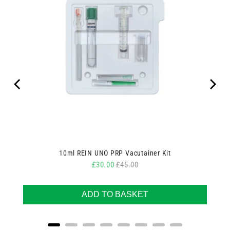
10ml REIN UNO PRP Vacutainer Kit
Sale price
Original price
£30.00
£45.00
ADD TO BASKET