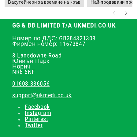
Вакутейнери за вземане на кръв
Най-продавани прод
GG & BB LIMITED T/A UKMEDI.CO.UK
Номер по ДДС: GB384321303
Фирмен номер: 11673847
3 Lansdowne Road
Юниън Парк
Норич
NR6 6NF
01603 336056
support@ukmedi.co.uk
Facebook
Instagram
Pinterest
Twitter