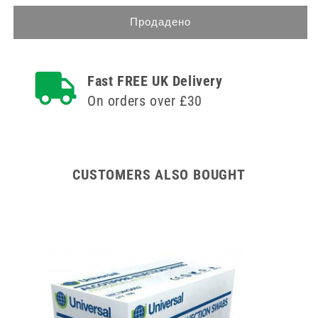
количеството
за
за
10ml
Продадено
10ml
REIN
REIN
PRP
PRP
Single
Fast FREE UK Delivery
Single
Vacutainer
Vacutainer
Tube
On orders over £30
Tube
CUSTOMERS ALSO BOUGHT
 100