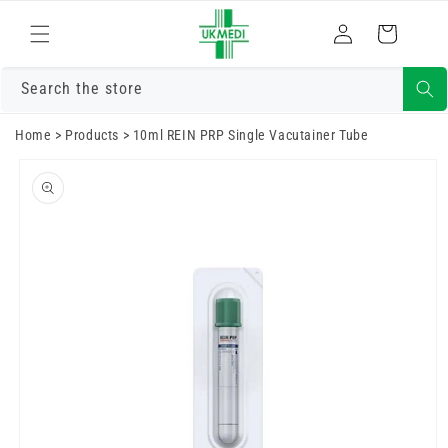
Преминете
към
Влизам
Количка
съдържанието
Search the store
Home
>
Products
>
10ml REIN PRP Single Vacutainer Tube
Преминете
към
информацията
за продукта