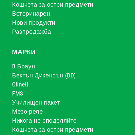
Кошчета за остри предмети
Ветеринарен
Нови продукти
Разпродажба
МАРКИ
B Браун
Бектън Дикенсън (BD)
Clinell
FMS
Училищен пакет
Мезо-реле
Никога не споделяйте
Кошчета за остри предмети