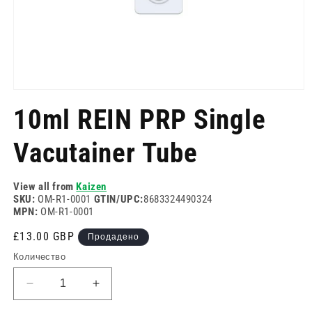
Отворете
медия
10ml REIN PRP Single
1
в
модален
Vacutainer Tube
режим
View all from
Kaizen
SKU:
OM-R1-0001
GTIN/UPC:
8683324490324
MPN:
OM-R1-0001
Редовна
£13.00 GBP
Продадено
цена
Количество
Намаляване
Увеличете
на
количеството