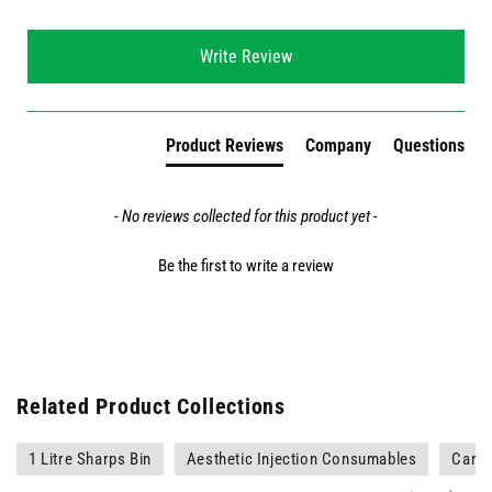
New content loaded
Write Review
Product Reviews
Company
Questions
- No reviews collected for this product yet -
Be the first to write a review
Related Product Collections
1 Litre Sharps Bin
Aesthetic Injection Consumables
Care 