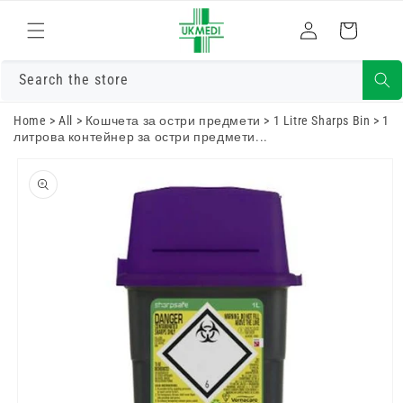
Преминете
към
Влизам
Количка
съдържанието
Search the store
Home
>
All
>
Кошчета за остри предмети
>
1 Litre Sharps Bin
>
1
литрова контейнер за остри предмети...
Преминете
към
информацията
за продукта