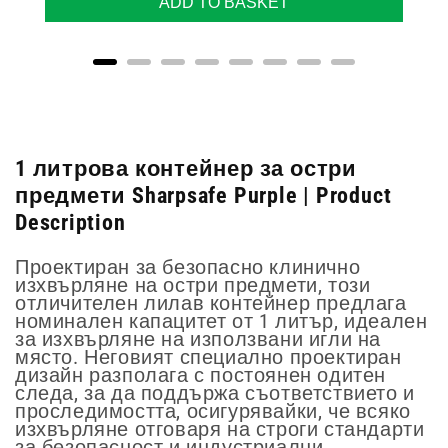
ADD TO BASKET
1 литрова контейнер за остри
предмети Sharpsafe Purple | Product
Description
Проектиран за безопасно клинично
изхвърляне на остри предмети, този
отличителен лилав контейнер предлага
номинален капацитет от 1 литър, идеален
за изхвърляне на използвани игли на
място. Неговият специално проектиран
дизайн разполага с постоянен одитен
следа, за да поддържа съответствието и
проследимостта, осигурявайки, че всяко
изхвърляне отговаря на строги стандарти
за безопасност и индустриални