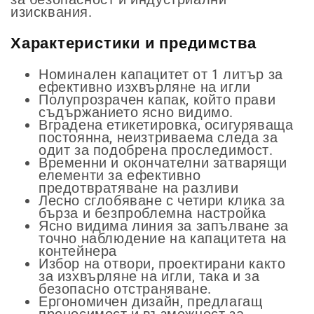
изисквания.
Характеристики и предимства
Номинален капацитет от 1 литър за
ефективно изхвърляне на игли
Полупрозрачен капак, който прави
съдържанието ясно видимо.
Вградена етикетировка, осигуряваща
постоянна, неизтриваема следа за
одит за подобрена проследимост.
Временни и окончателни затварящи
елементи за ефективно
предотвратяване на разливи
Лесно сглобяване с четири клика за
бърза и безпроблемна настройка
Ясно видима линия за запълване за
точно наблюдение на капацитета на
контейнера
Избор на отвори, проектирани както
за изхвърляне на игли, така и за
безопасно отстраняване.
Ергономичен дизайн, предлагащ
преносимост и възможност за