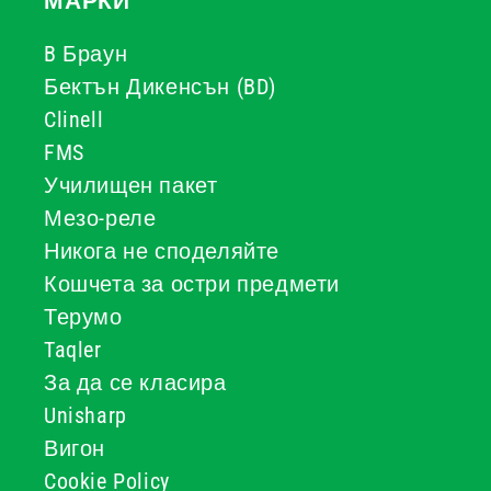
МАРКИ
B Браун
Бектън Дикенсън (BD)
Clinell
FMS
Училищен пакет
Мезо-реле
Никога не споделяйте
Кошчета за остри предмети
Терумо
Taqler
За да се класира
Unisharp
Вигон
Cookie Policy