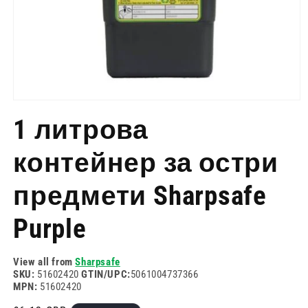
Отворете
медия
1 литрова
1
в
модален
контейнер за остри
режим
предмети Sharpsafe
Purple
View all from
Sharpsafe
SKU:
51602420
GTIN/UPC:
5061004737366
MPN:
51602420