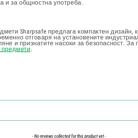
ка и за общностна употреба.
едмети Sharpsafe предлага компактен дизайн,
ременно отговаря на установените индустриа
ляне и признатите насоки за безопасност. За
и предмети
.
- No reviews collected for this product yet -