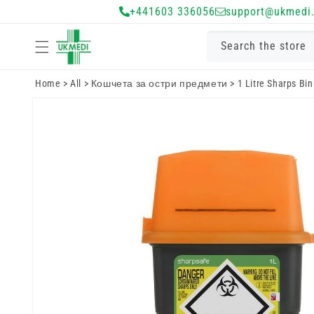
Преминете
+441603 336056
support@ukmedi.
към
съдържанието
Search the store
Home
>
All
>
Кошчета за остри предмети
>
1 Litre Sharps Bin
Преминете
към
информацията
за продукта