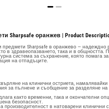
 Sharpsafe оранжев | Product Descripti
и предмети Sharpsafe в оранжево — надеждно 
то в здравеопазването, така и в общността. 
гурна система за съхранение, която помага з
ация на отпадъците.
хвърляне на клинични остриета, намалявайки 
ния за пълнене и съобщение за разделяне на
длага както временни, така и окончателни опц
шена безопасност.
а производителност в натоварени клинични с