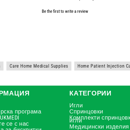
Be the first to write a review
s
Care Home Medical Supplies
Home Patient Injection C
РМАЦИЯ
КАТЕГОРИИ
Игли
рска програма
Спринцовки
 UKMEDI
Комплекти спринцовк
игли
е се с нас
Медицински изделия
а за бисквитки