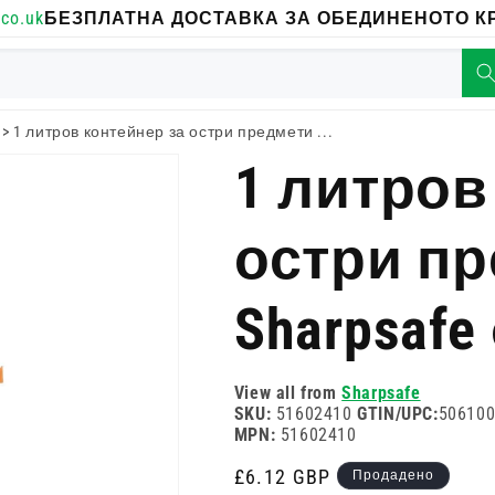
co.uk
БЕЗПЛАТНА ДОСТАВКА ЗА ОБЕДИНЕНОТО КР
>
1 литров контейнер за остри предмети ...
1 литров
остри п
Sharpsaf
View all from
Sharpsafe
SKU:
51602410
GTIN/UPC:
50610
MPN:
51602410
Редовна
£6.12 GBP
Продадено