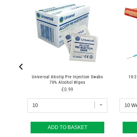
unt Fill
Universal Alcotip Pre Injection Swabs
10-2
70% Alcohol Wipes
Price
£0.99
ADD TO BASKET