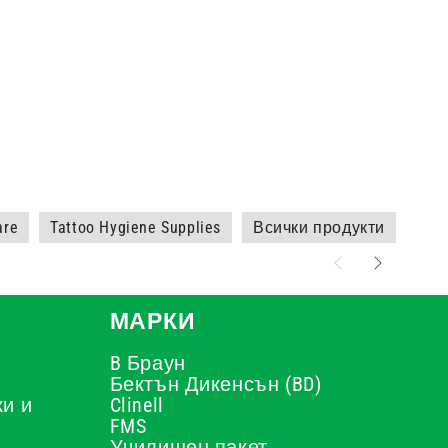
are
Tattoo Hygiene Supplies
Всички продукти
Кош
МАРКИ
B Браун
Бектън Дикенсън (BD)
и и
Clinell
FMS
Училищен пакет