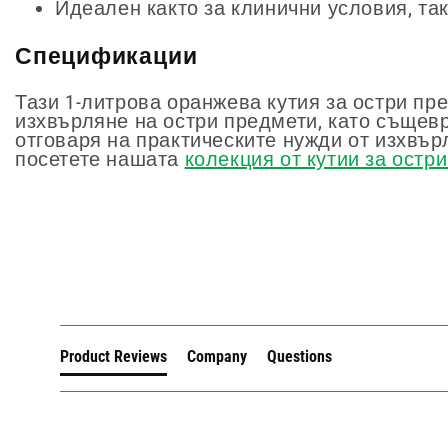
Идеален както за клинични условия, та
Спецификации
Тази 1-литрова оранжева кутия за остри пр
изхвърляне на остри предмети, като същев
отговаря на практическите нужди от изхвър
посетете нашата
колекция от кутии за остр
New content loaded
Product Reviews
Company
Questions