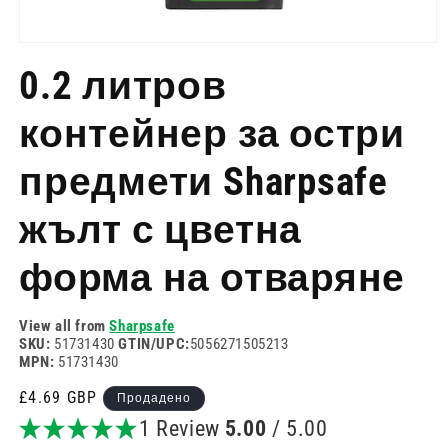
Отворете
медия
0.2 литров
1
в
модален
контейнер за остри
режим
предмети Sharpsafe
жълт с цветна
форма на отваряне
View all from
Sharpsafe
SKU:
51731430
GTIN/UPC:
5056271505213
MPN:
51731430
Редовна
£4.69 GBP
Продадено
цена
1 Review
5.00
/ 5.00