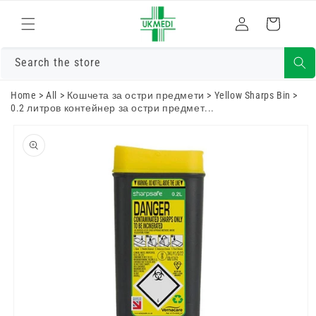
Преминете
към
Влизам
Количка
съдържанието
Search the store
Home
>
All
>
Кошчета за остри предмети
>
Yellow Sharps Bin
>
0.2 литров контейнер за остри предмет...
Преминете
към
информацията
за продукта