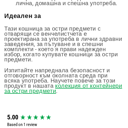
лична, домашна и спешна употреба.
Идеален за
Тази кошница за остри предмети с
отварящи се венчелистчета е
проектирана за употреба в лични здравни
заведения, за пътуване и в спешни
комплекти - което я прави надежден
избор, когато купувате кошници за остри
предмети.
Изпитайте напреднала безопасност и
отговорност към околната среда при
всяка употреба. Научете повече за този
продукт в нашата
колекция от контейнери
за остри предмети
.
New content loaded
5.00
Based on 1 review