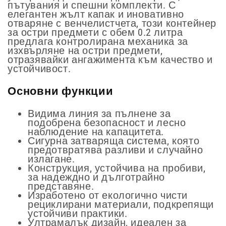
пътувания и спешни комплекти. С
елегантен жълт капак и иновативно
отваряне с венчелистчета, този контейнер
за остри предмети с обем 0.2 литра
предлага контролирана механика за
изхвърляне на остри предмети,
отразявайки ангажимента към качество и
устойчивост.
Основни функции
Видима линия за пълнене за
подобрена безопасност и лесно
наблюдение на капацитета.
Сигурна затваряща система, която
предотвратява разливи и случайно
излагане.
Конструкция, устойчива на пробиви,
за надеждно и дълготрайно
представяне.
Изработено от екологично чисти
рециклирани материали, подкрепящи
устойчиви практики.
Ултрамалък дизайн, идеален за