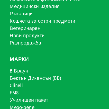
Медицински изделия
Ръкавици
Кошчета за остри предмети
Ветеринарен
Нови продукти
Разпродажба
МАРКИ
B Браун
Бектън Дикенсън (BD)
Clinell
FMS
Училищен пакет
Мезо-реле