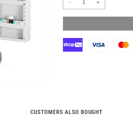
Намаляване
Увеличете
на
количеството
количеството
за
за
106cm
106cm
Unit
Unit
Dosage
Dosage
Trolley
Trolley
Double
Double
Door
Door
Blister
Blister
Pack
Pack
CUSTOMERS ALSO BOUGHT