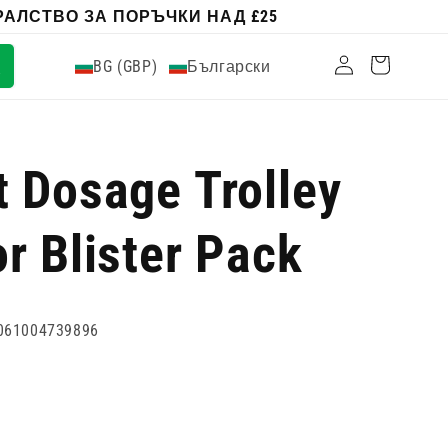
АЛСТВО ЗА ПОРЪЧКИ НАД £25
Влизам
Количка
BG (GBP)
Български
 Dosage Trolley
r Blister Pack
061004739896