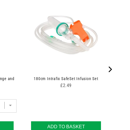
inge and
180cm Intrafix SafeSet Infusion Set
Price
£2.49
ADD TO BASKET