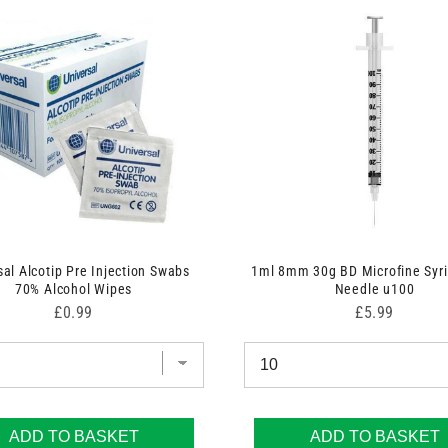
sal Alcotip Pre Injection Swabs
1ml 8mm 30g BD Microfine Syr
70% Alcohol Wipes
Needle u100
Price
Price
£0.99
£5.99
ADD TO BASKET
ADD TO BASKET