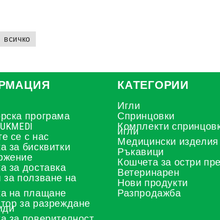
всичко
РМАЦИЯ
КАТЕГОРИИ
Игли
рска програма
Спринцовки
 UKMEDI
Комплекти спринцовк
игли
е се с нас
Медицински изделия
а за бисквитки
Ръкавици
ржение
Кошчета за остри пр
а за доставка
Ветеринарен
 за ползване на
Нови продукти
а на плащане
Разпродажба
тор за разреждане
иди
а за поверителност