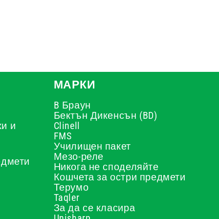
МАРКИ
B Браун
Бектън Дикенсън (BD)
и и
Clinell
FMS
Училищен пакет
Мезо-реле
едмети
Никога не споделяйте
Кошчета за остри предмети
Терумо
Taqler
За да се класира
Unisharp