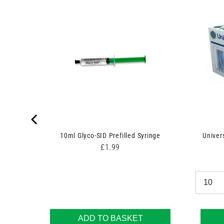
 7.5cm x
10ml Glyco-SID Prefilled Syringe
Univer
Price
£1.99
ADD TO BASKET