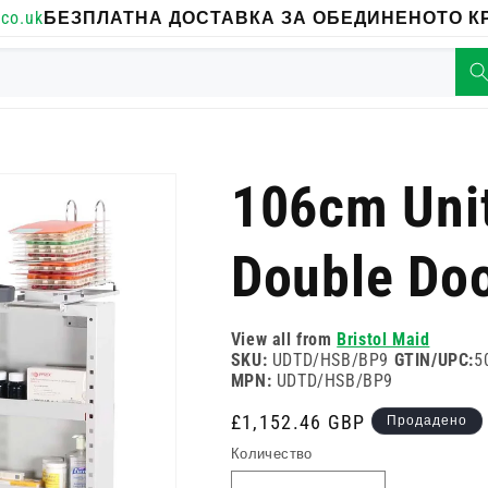
co.uk
БЕЗПЛАТНА ДОСТАВКА ЗА ОБЕДИНЕНОТО КР
106cm Unit
Double Doo
View all from
Bristol Maid
SKU:
UDTD/HSB/BP9
GTIN/UPC:
5
MPN:
UDTD/HSB/BP9
Редовна
£1,152.46 GBP
Продадено
цена
Количество