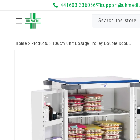
Преминете
+441603 336056
support@ukmedi.
към
съдържанието
Search the store
Home
>
Products
>
106cm Unit Dosage Trolley Double Door...
Преминете
към
информацията
за продукта