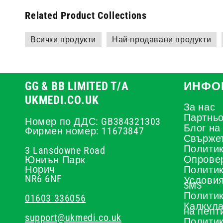
Related Product Collections
Всички продукти
Най-продавани продукти
GG & BB LIMITED T/A
ИНФО
UKMEDI.CO.UK
За нас
Партньо
Номер по ДДС: GB384321303
Блог на
Фирмен номер: 11673847
Свържет
Политик
3 Lansdowne Road
Опрове
Юниън Парк
Норич
Политик
NR6 6NF
Условия
SMS
Политик
01603 336056
Калкула
на пепт
support@ukmedi.co.uk
Политик