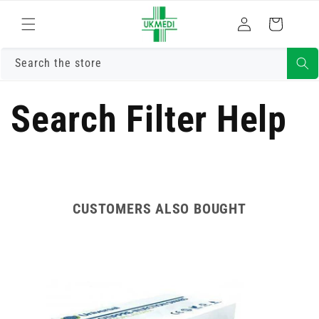
Преминете
към
Влизам
Количка
съдържанието
Search the store
Search Filter Help
CUSTOMERS ALSO BOUGHT